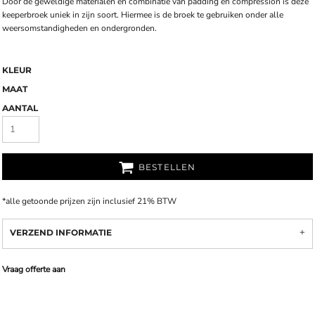
Door de geweldige materialen en combinatie van padding en compression is deze
keeperbroek uniek in zijn soort. Hiermee is de broek te gebruiken onder alle
weersomstandigheden en ondergronden.
KLEUR
MAAT
AANTAL
BESTELLEN
*
alle getoonde prijzen zijn inclusief 21% BTW
VERZEND INFORMATIE
Vraag offerte aan