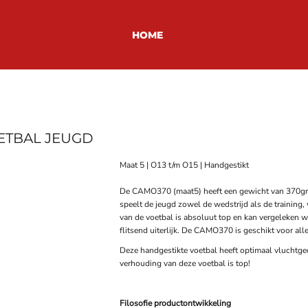
HOME
OETBAL JEUGD
Maat 5 | O13 t/m O15 | Handgestikt
De CAMO370 (maat5) heeft een gewicht van 370gr e
speelt de jeugd zowel de wedstrijd als de training, 
van de voetbal is absoluut top en kan vergeleken
flitsend uiterlijk. De CAMO370 is geschikt voor al
Deze handgestikte voetbal heeft optimaal vluchtged
verhouding van deze voetbal is top!
Filosofie productontwikkeling