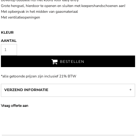
Bovenop dubbele rits met koord voor easy entry
Grote hengsel, hierdoor te openen en sluiten met keepershandschoenen aan!
Met opbergvak in het midden van gaasmateriaal
Met ventilatieopeningen
KLEUR
AANTAL
BESTELLEN
*
alle getoonde prijzen zijn inclusief 21% BTW
VERZEND INFORMATIE
Vraag offerte aan