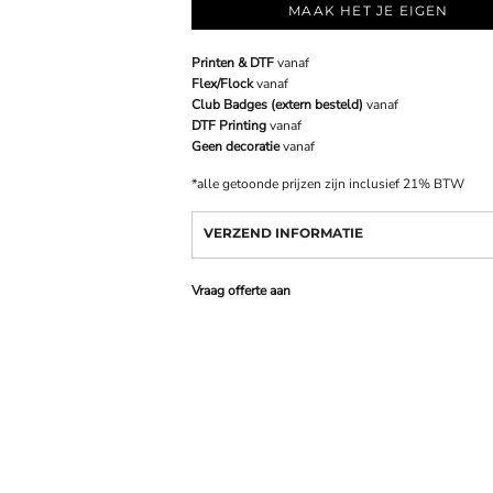
MAAK HET JE EIGEN
Printen & DTF
vanaf
Flex/Flock
vanaf
Club Badges (extern besteld)
vanaf
DTF Printing
vanaf
Geen decoratie
vanaf
*
alle getoonde prijzen zijn inclusief 21% BTW
VERZEND INFORMATIE
Vraag offerte aan