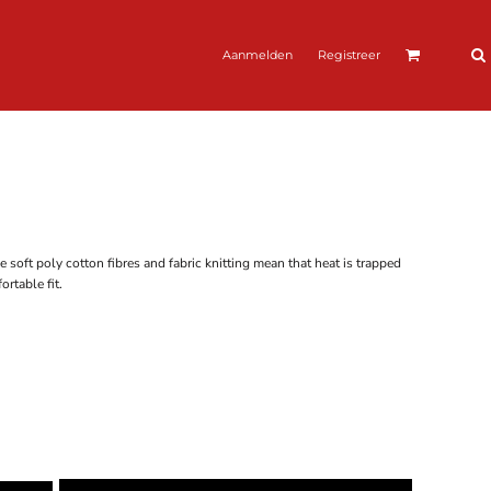
Aanmelden
Registreer
 soft poly cotton fibres and fabric knitting mean that heat is trapped
rtable fit.