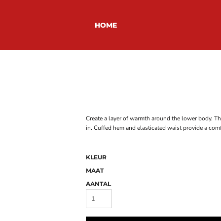
HOME
Create a layer of warmth around the lower body. The
in. Cuffed hem and elasticated waist provide a comfo
KLEUR
MAAT
AANTAL