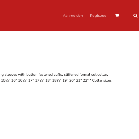
Aanmelden
Registreer
ng sleeves with button fastened cuffs, stiffened formal cut collar,
15" 15½" 16" 16½" 17" 17½" 18" 18½" 19" 20" 21" 22" * Collar sizes