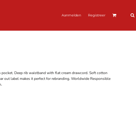
Aanmelden
Registreer
 pocket. Deep rib waistband with flat cream drawcord. Soft cotton
 tear out label makes it perfect for rebranding. Worldwide Responsible
n.