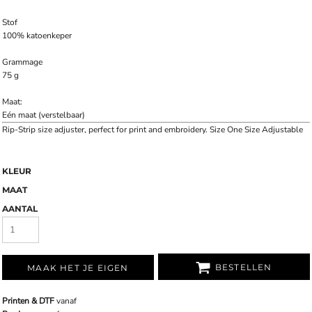
Stof
100% katoenkeper
Grammage
75 g
Maat:
Eén maat (verstelbaar)
Rip-Strip size adjuster, perfect for print and embroidery. Size One Size Adjustable
KLEUR
MAAT
AANTAL
BESTELLEN
MAAK HET JE EIGEN
Printen & DTF
vanaf