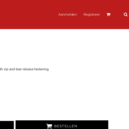
Aanmelden
Registreer
th zip and tear release fastening
BESTELLEN