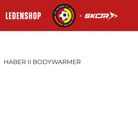
HOME
AANMELDEN
REGISTREER
MANDJE: 0 ITEM
HABER II BODYWARMER