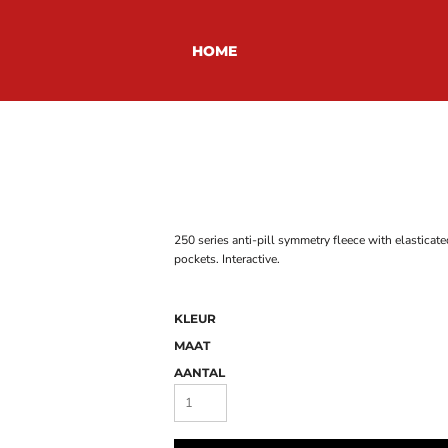
HOME
250 series anti-pill symmetry fleece with elastic
pockets. Interactive.
KLEUR
MAAT
AANTAL