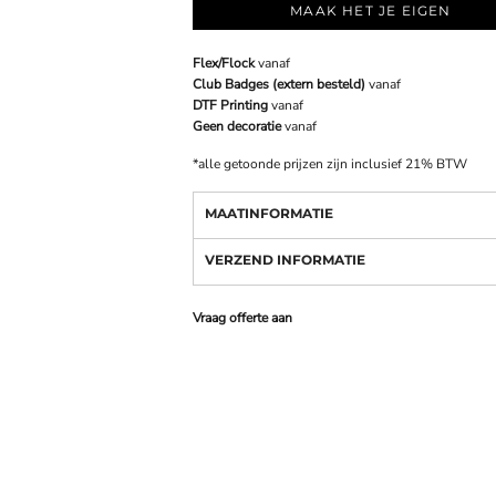
MAAK HET JE EIGEN
Flex/Flock
vanaf
Club Badges (extern besteld)
vanaf
DTF Printing
vanaf
Geen decoratie
vanaf
*
alle getoonde prijzen zijn inclusief 21% BTW
MAATINFORMATIE
VERZEND INFORMATIE
Vraag offerte aan