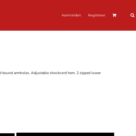
Aanmelden
Registreer
ated bound armholes. Adjustable shockcord hem. 2 zipped lower