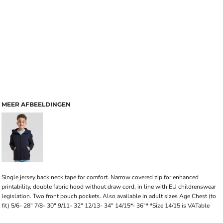
MEER AFBEELDINGEN
Single jersey back neck tape for comfort. Narrow covered zip for enhanced
printability, double fabric hood without draw cord, in line with EU childrenswear
legislation. Two front pouch pockets. Also available in adult sizes Age Chest (to
fit) 5/6- 28" 7/8- 30" 9/11- 32" 12/13- 34" 14/15*- 36"* *Size 14/15 is VATable