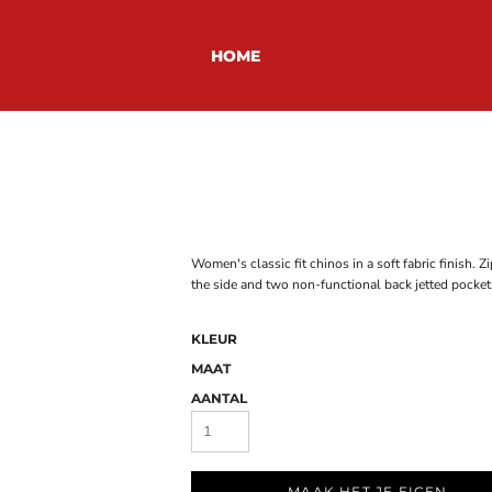
HOME
Women's classic fit chinos in a soft fabric finish. 
the side and two non-functional back jetted pockets
KLEUR
MAAT
AANTAL
MAAK HET JE EIGEN