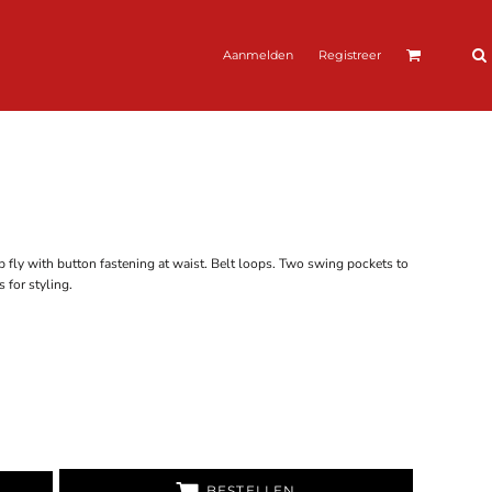
Aanmelden
Registreer
Zip fly with button fastening at waist. Belt loops. Two swing pockets to
 for styling.
BESTELLEN