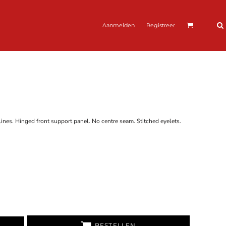
Aanmelden
Registreer
 lines. Hinged front support panel. No centre seam. Stitched eyelets.
BESTELLEN