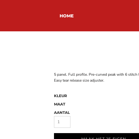
HOME
5 panel. Full profile. Pre-curved peak with 6 stitch
Easy tear release size adjuster.
KLEUR
MAAT
AANTAL
MAAK HET JE EIGEN