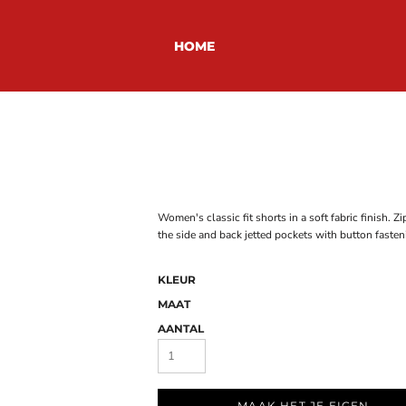
HOME
Women's classic fit shorts in a soft fabric finish. 
the side and back jetted pockets with button fasten
KLEUR
MAAT
AANTAL
MAAK HET JE EIGEN