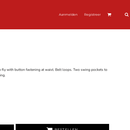
Aanmelden
Registreer
Zip fly with button fastening at waist. Belt loops. Two swing pockets to
ing.
BESTELLEN