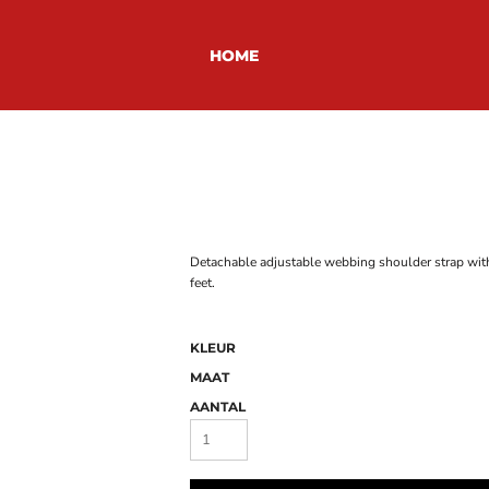
HOME
Detachable adjustable webbing shoulder strap with
feet.
KLEUR
MAAT
AANTAL