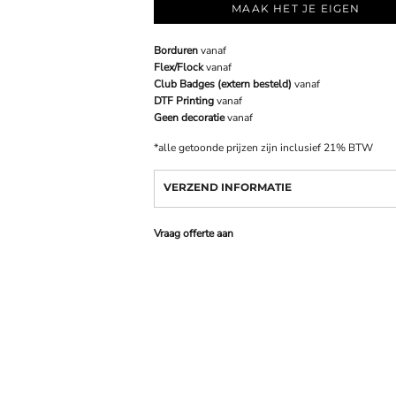
MAAK HET JE EIGEN
Borduren
vanaf
Flex/Flock
vanaf
Club Badges (extern besteld)
vanaf
DTF Printing
vanaf
Geen decoratie
vanaf
*
alle getoonde prijzen zijn inclusief 21% BTW
VERZEND INFORMATIE
Vraag offerte aan