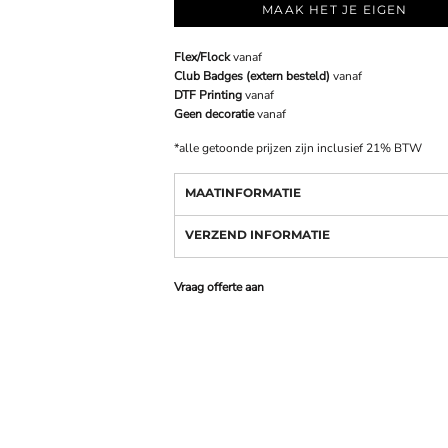
MAAK HET JE EIGEN
Flex/Flock
vanaf
Club Badges (extern besteld)
vanaf
DTF Printing
vanaf
Geen decoratie
vanaf
*
alle getoonde prijzen zijn inclusief 21% BTW
MAATINFORMATIE
VERZEND INFORMATIE
Vraag offerte aan