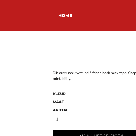
HOME
Rib crew neck with self-fabric back neck tape. Shap
printability.
KLEUR
MAAT
AANTAL
MAAK HET JE EIGEN