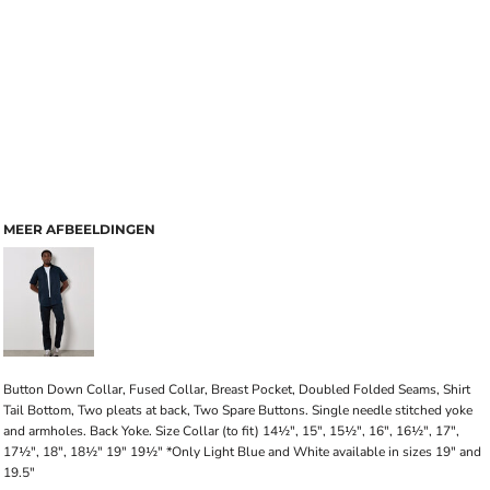
MEER AFBEELDINGEN
Button Down Collar, Fused Collar, Breast Pocket, Doubled Folded Seams, Shirt
Tail Bottom, Two pleats at back, Two Spare Buttons. Single needle stitched yoke
and armholes. Back Yoke. Size Collar (to fit) 14½", 15", 15½", 16", 16½", 17",
17½", 18", 18½" 19" 19½" *Only Light Blue and White available in sizes 19" and
19.5"