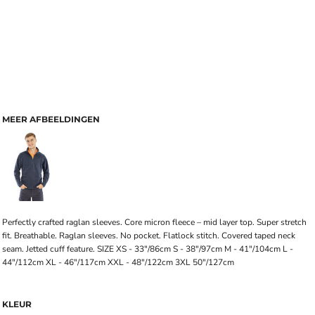
MEER AFBEELDINGEN
Perfectly crafted raglan sleeves. Core micron fleece – mid layer top. Super stretch
fit. Breathable. Raglan sleeves. No pocket. Flatlock stitch. Covered taped neck
seam. Jetted cuff feature. SIZE XS - 33"/86cm S - 38"/97cm M - 41"/104cm L -
44"/112cm XL - 46"/117cm XXL - 48"/122cm 3XL 50"/127cm
KLEUR