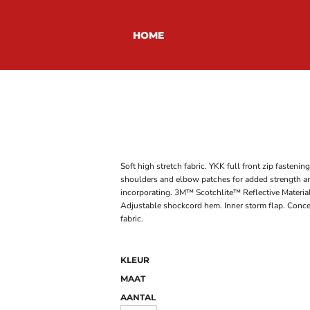
HOME
Soft high stretch fabric. YKK full front zip fasteni
shoulders and elbow patches for added strength and
incorporating. 3M™ Scotchlite™ Reflective Material
Adjustable shockcord hem. Inner storm flap. Conce
fabric.
KLEUR
MAAT
AANTAL