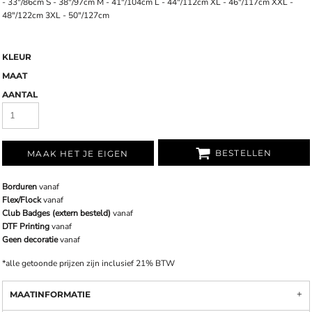
- 33"/86cm S - 38"/97cm M - 41"/104cm L - 44"/112cm XL - 46"/117cm XXL -
48"/122cm 3XL - 50"/127cm
KLEUR
MAAT
AANTAL
BESTELLEN
MAAK HET JE EIGEN
Borduren
vanaf
Flex/Flock
vanaf
Club Badges (extern besteld)
vanaf
DTF Printing
vanaf
Geen decoratie
vanaf
*
alle getoonde prijzen zijn inclusief 21% BTW
MAATINFORMATIE