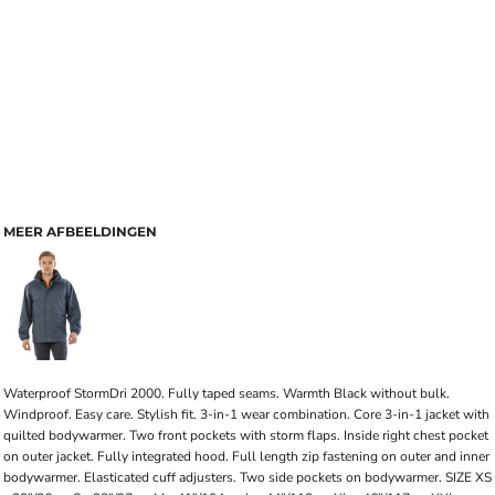
MEER AFBEELDINGEN
Waterproof StormDri 2000. Fully taped seams. Warmth Black without bulk.
Windproof. Easy care. Stylish fit. 3-in-1 wear combination. Core 3-in-1 jacket with
quilted bodywarmer. Two front pockets with storm flaps. Inside right chest pocket
on outer jacket. Fully integrated hood. Full length zip fastening on outer and inner
bodywarmer. Elasticated cuff adjusters. Two side pockets on bodywarmer. SIZE XS