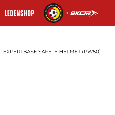
HOME
AANMELDEN
REGISTREER
MANDJE: 0 ITEM
EXPERTBASE SAFETY HELMET (PW50)