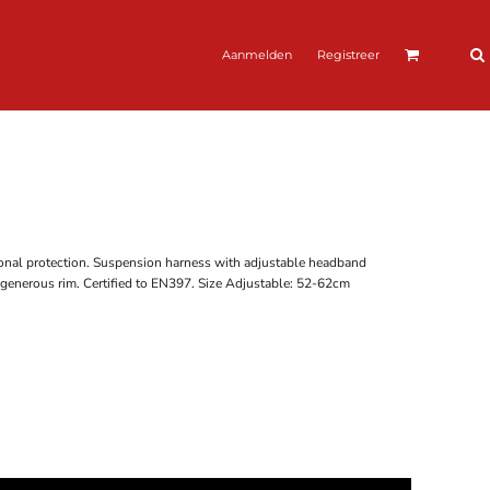
Aanmelden
Registreer
tional protection. Suspension harness with adjustable headband
h generous rim. Certified to EN397. Size Adjustable: 52-62cm