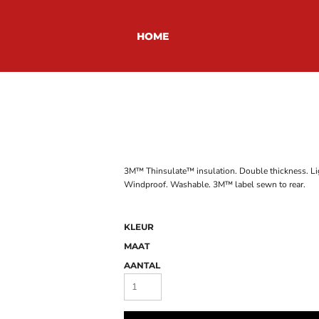
HOME
3M™ Thinsulate™ insulation. Double thickness. Li
Windproof. Washable. 3M™ label sewn to rear.
KLEUR
MAAT
AANTAL