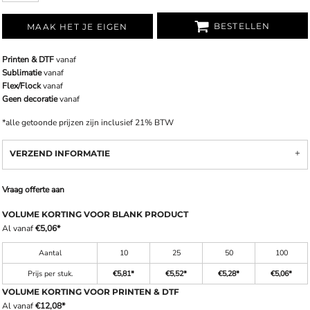
BESTELLEN
MAAK HET JE EIGEN
Printen & DTF
vanaf
Sublimatie
vanaf
Flex/Flock
vanaf
Geen decoratie
vanaf
*
alle getoonde prijzen zijn inclusief 21% BTW
VERZEND INFORMATIE
Vraag offerte aan
VOLUME KORTING VOOR BLANK PRODUCT
Al vanaf
€5,06
*
Aantal
10
25
50
100
Prijs per stuk.
€5,81
*
€5,52
*
€5,28
*
€5,06
*
VOLUME KORTING VOOR PRINTEN & DTF
Al vanaf
€12,08
*