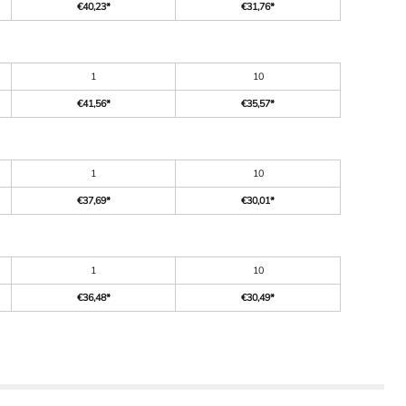
€40,23
*
€31,76
*
1
10
€41,56
*
€35,57
*
1
10
€37,69
*
€30,01
*
1
10
€36,48
*
€30,49
*