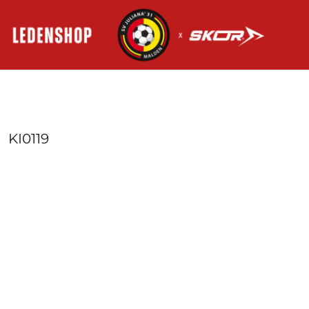
HOME
AANMELDEN
REGISTREER
MANDJE: 0 ITEM
KI0119