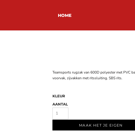
HOME
Teamsports rugzak van 600D
polyester
met PVC bac
voorvak, zijvakken met ritssluiting. SBS rits.
KLEUR
AANTAL
MAAK HET JE EIGEN