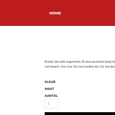
HOME
Elastic tee with ergonomic fit and excellent body
not bleach. Iron low. Do not tumble dry. Do not dry
KLEUR
MAAT
AANTAL