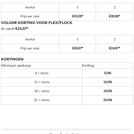
Aantal
1
2
Prijs per stuk.
€32,05
*
€30,06
*
VOLUME KORTING VOOR FLEX/FLOCK
Al vanaf
€24,97
*
Aantal
1
2
Prijs per stuk.
€26,97
*
€24,97
*
KORTINGEN
Minimum aankoop
Korting
6 + items
5.0%
11 + items
10.0%
26 + items
15.0%
51 + items
20.0%