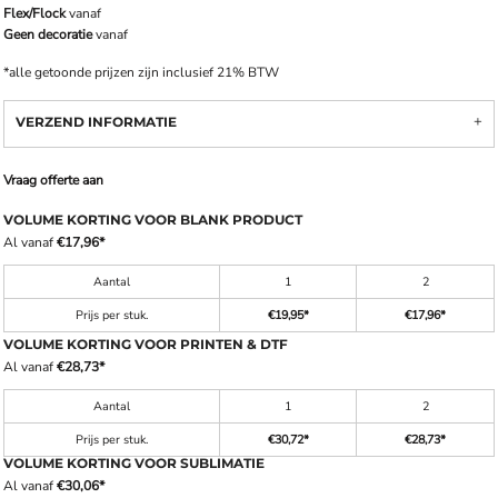
Flex/Flock
vanaf
Geen decoratie
vanaf
*
alle getoonde prijzen zijn inclusief 21% BTW
VERZEND INFORMATIE
Vraag offerte aan
VOLUME KORTING VOOR BLANK PRODUCT
Al vanaf
€17,96
*
Aantal
1
2
Prijs per stuk.
€19,95
*
€17,96
*
VOLUME KORTING VOOR PRINTEN & DTF
Al vanaf
€28,73
*
Aantal
1
2
Prijs per stuk.
€30,72
*
€28,73
*
VOLUME KORTING VOOR SUBLIMATIE
Al vanaf
€30,06
*