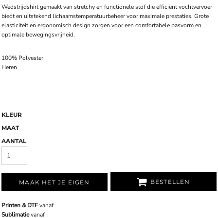
Wedstrijdshirt gemaakt van stretchy en functionele stof die efficiënt vochtvervoer
biedt en uitstekend lichaamstemperatuurbeheer voor maximale prestaties.
Grote
elasticiteit en ergonomisch design zorgen voor een comfortabele pasvorm en
optimale bewegingsvrijheid.
100% Polyester
Heren
KLEUR
MAAT
AANTAL
BESTELLEN
MAAK HET JE EIGEN
Printen & DTF
vanaf
Sublimatie
vanaf