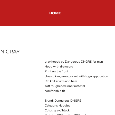
HOME
IN GRAY
gray hoody by Dangerous DNGRS for men
Hood with drawcord
Print on the front
classic kangaroo pocket with logo application
Rib knit at arm and hem
soft roughened inner material
comfortable fit
Brand: Dangerous DNGRS
Category: Hoodies
Color: gray / black