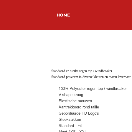
HOME
Standaard en sterke regen top / windbreaker.
Standaard pasvorm in diverse kleuren en maten leverbaar.
10
0% Polyester regen top / windbreaker.
V-shape kraag
Elastische mouwen.
Aantrekkoord rond taille
Geborduurde HD Logo's
Steekzakken
Standard - Fit
Maat 4XS - XXL