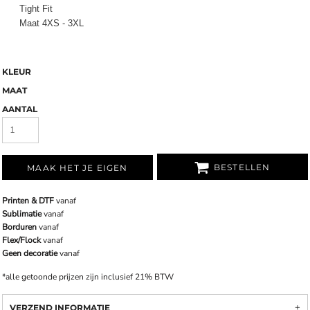
Tight Fit
Maat 4XS - 3XL
KLEUR
MAAT
AANTAL
BESTELLEN
MAAK HET JE EIGEN
Printen & DTF
vanaf
Sublimatie
vanaf
Borduren
vanaf
Flex/Flock
vanaf
Geen decoratie
vanaf
*
alle getoonde prijzen zijn inclusief 21% BTW
VERZEND INFORMATIE