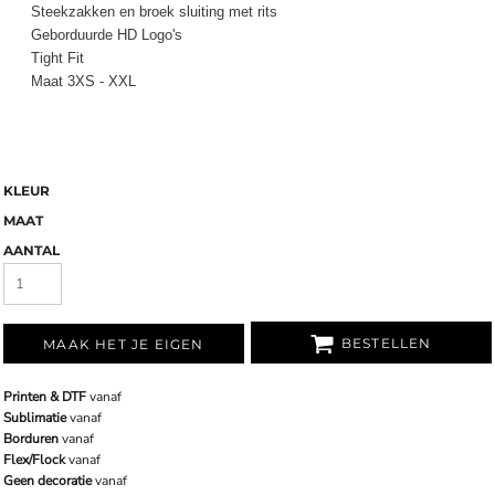
Steekzakken en broek sluiting met rits
Geborduurde HD Logo's
Tight Fit
Maat 3XS - XXL
KLEUR
MAAT
AANTAL
BESTELLEN
MAAK HET JE EIGEN
Printen & DTF
vanaf
Sublimatie
vanaf
Borduren
vanaf
Flex/Flock
vanaf
Geen decoratie
vanaf