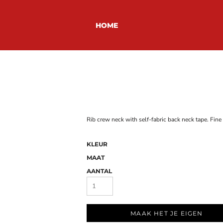
HOME
Rib crew neck with self-fabric back neck tape. Fine 
KLEUR
MAAT
AANTAL
MAAK HET JE EIGEN