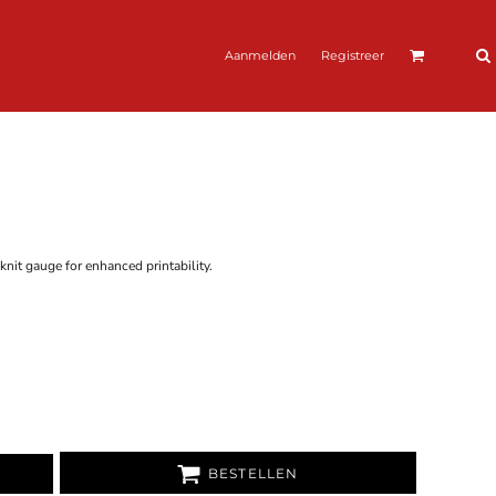
Aanmelden
Registreer
knit gauge for enhanced printability.
BESTELLEN