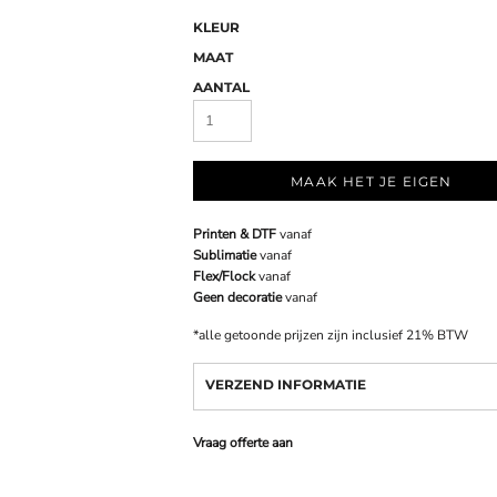
KLEUR
MAAT
AANTAL
MAAK HET JE EIGEN
Printen & DTF
vanaf
Sublimatie
vanaf
Flex/Flock
vanaf
Geen decoratie
vanaf
*
alle getoonde prijzen zijn inclusief 21% BTW
VERZEND INFORMATIE
Vraag offerte aan