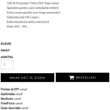
100 % Polyester TWILLTEX Team short
Spandex panels voor verbeterde stretch
Extra zwaar gestikt voor hoge weerstand
Geborduurde HD Logo's
Extra elastische taille met koord
Maat 4XS - 4XL
KLEUR
MAAT
AANTAL
BESTELLEN
MAAK HET JE EIGEN
Printen & DTF
vanaf
Sublimatie
vanaf
Borduren
vanaf
Flex/Flock
vanaf
Geen decoratie
vanaf