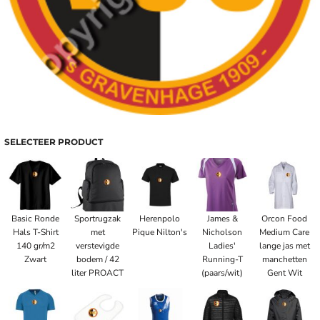
SELECTEER PRODUCT
Basic Ronde
Sportrugzak
Herenpolo
James &
Orcon Food
Hals T-Shirt
met
Pique Nilton's
Nicholson
Medium Care
140 gr/m2
verstevigde
Ladies'
lange jas met
Zwart
bodem / 42
Running-T
manchetten
liter PROACT
(paars/wit)
Gent Wit