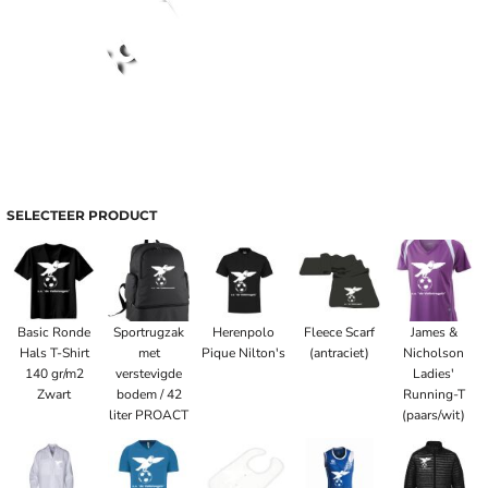
SELECTEER PRODUCT
Basic Ronde
Sportrugzak
Herenpolo
Fleece Scarf
James &
Hals T-Shirt
met
Pique Nilton's
(antraciet)
Nicholson
140 gr/m2
verstevigde
Ladies'
Zwart
bodem / 42
Running-T
liter PROACT
(paars/wit)