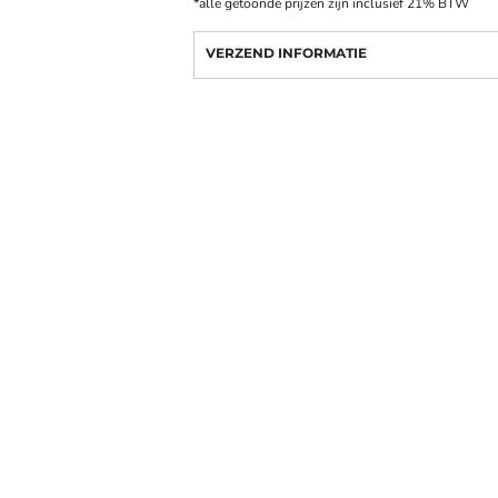
*
alle getoonde prijzen zijn inclusief 21% BTW
VERZEND INFORMATIE