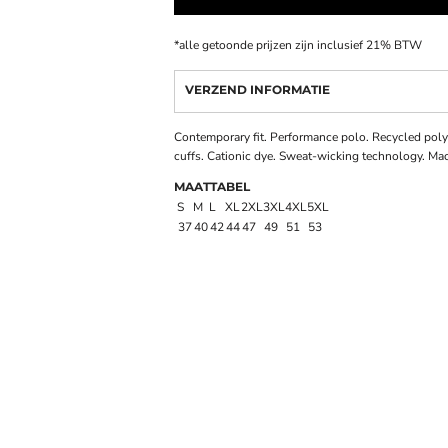
*
alle getoonde prijzen zijn inclusief 21% BTW
VERZEND INFORMATIE
Contemporary fit. Performance polo. Recycled polyes
cuffs. Cationic dye. Sweat-wicking technology. Ma
MAATTABEL
S
M
L
XL
2XL
3XL
4XL
5XL
37
40
42
44
47
49
51
53