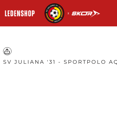
HOME
AANMELDEN
REGISTREER
MANDJE: 0 ITEM
SV JULIANA '31 - SPORTPOLO A